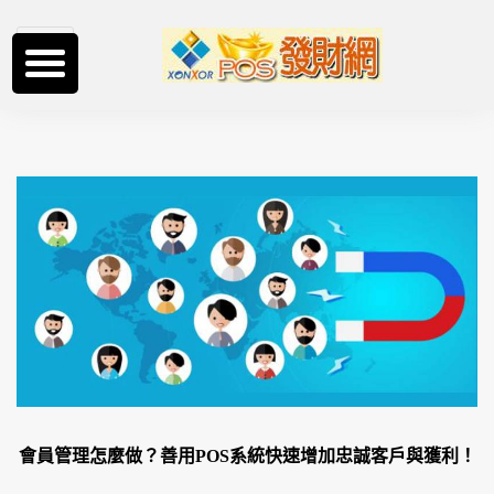
跳
至
主
要
內
容
會員管理怎麼做？善用POS系統快速增加忠誠客戶與獲利！